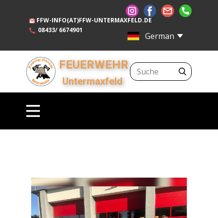
FFW-INFO(AT)FFW-UNTERMAXFELD.DE
08433/ 6674901
FEUERWEHR
Unte​rmaxfeld